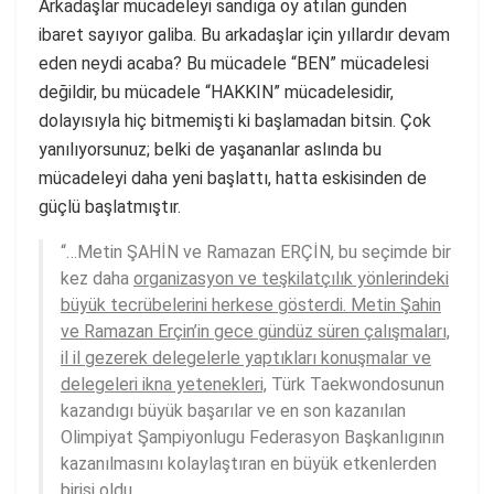
Arkadaşlar mücadeleyi sandığa oy atılan günden
ibaret sayıyor galiba. Bu arkadaşlar için yıllardır devam
eden neydi acaba? Bu mücadele “BEN” mücadelesi
değildir, bu mücadele “HAKKIN” mücadelesidir,
dolayısıyla hiç bitmemişti ki başlamadan bitsin. Çok
yanılıyorsunuz; belki de yaşananlar aslında bu
mücadeleyi daha yeni başlattı, hatta eskisinden de
güçlü başlatmıştır.
“…Metin ŞAHİN ve Ramazan ERÇİN, bu seçimde bir
kez daha
organizasyon ve teşkilatçılık yönlerindeki
büyük tecrübelerini herkese gösterdi. Metin Şahin
ve Ramazan Erçin’in gece gündüz süren çalışmaları,
il il gezerek delegelerle yaptıkları konuşmalar ve
delegeleri ikna yetenekleri,
Türk Taekwondosunun
kazandıgı büyük başarılar ve en son kazanılan
Olimpiyat Şampiyonlugu Federasyon Başkanlıgının
kazanılmasını kolaylaştıran en büyük etkenlerden
birisi oldu.