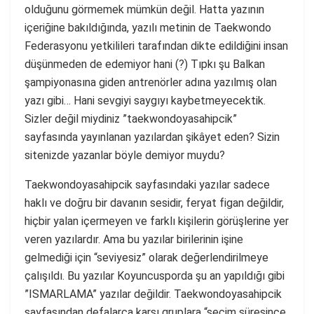
olduğunu görmemek mümkün değil. Hatta yazının
içeriğine bakıldığında, yazılı metinin de Taekwondo
Federasyonu yetkilileri tarafından dikte edildiğini insan
düşünmeden de edemiyor hani (?) Tıpkı şu Balkan
şampiyonasına giden antrenörler adına yazılmış olan
yazı gibi… Hani sevgiyi saygıyı kaybetmeyecektik.
Sizler değil miydiniz ”taekwondoyasahipcik”
sayfasında yayınlanan yazılardan şikâyet eden? Sizin
sitenizde yazanlar böyle demiyor muydu?
Taekwondoyasahipcik sayfasındaki yazılar sadece
haklı ve doğru bir davanın sesidir, feryat figan değildir,
hiçbir yalan içermeyen ve farklı kişilerin görüşlerine yer
veren yazılardır. Ama bu yazılar birilerinin işine
gelmediği için “seviyesiz” olarak değerlendirilmeye
çalışıldı. Bu yazılar Koyuncusporda şu an yapıldığı gibi
”ISMARLAMA” yazılar değildir. Taekwondoyasahipcik
sayfasından defalarca karşı gruplara “seçim süresince