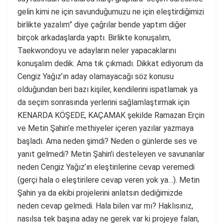
gelin kimi ne için savunduğumuzu ne için eleştirdiğimizi
birlikte yazalım” diye çağrılar bende yaptım diğer
birçok arkadaşlarda yaptı. Birlikte konuşalım,
Taekwondoyu ve adayların neler yapacaklarını
konuşalım dedik. Ama tık çıkmadı. Dikkat ediyorum da
Cengiz Yağız’ın aday olamayacağı söz konusu
olduğundan beri bazı kişiler, kendilerini ispatlamak ya
da seçim sonrasında yerlerini sağlamlaştırmak için
KENARDA KÖŞEDE, KAÇAMAK şekilde Ramazan Erçin
ve Metin Şahin’e methiyeler içeren yazılar yazmaya
başladı. Ama neden şimdi? Neden o günlerde ses ve
yanıt gelmedi? Metin Şahin’i desteleyen ve savunanlar
neden Cengiz Yağız’ın eleştirilerine cevap veremedi
(gerçi hala o eleştirilere cevap veren yok ya…). Metin
Şahin ya da ekibi projelerini anlatsın dediğimizde
neden cevap gelmedi. Hala bilen var mı? Haklısınız,
nasılsa tek başına aday ne gerek var ki projeye falan,