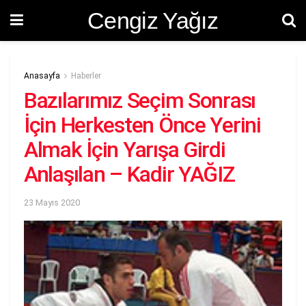
Cengiz Yağız
Anasayfa
Haberler
Bazılarımız Seçim Sonrası
İçin Herkesten Önce Yerini
Almak İçin Yarışa Girdi
Anlaşılan – Kadir YAĞIZ
23 Mayıs 2020