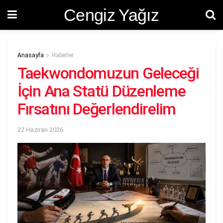
Cengiz Yağız
Anasayfa
Haberler
Taekwondomuzun Geleceği
İçin Ana Statü Düzenleme
Fırsatını Değerlendirelim
22 Haziran 2026