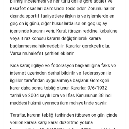
bilirkişi incelemesi ve her türlü delile göre adalet ve
nasafet esasları dairesinde tesis eder. Zorunlu haller
dışında sportif faaliyetlere ilişkin iş ve işlemlerde en
geç on iş günü, diğer hususlarda ise en geç üç ay
içerisinde kararını verir. Kurul; itirazın reddine, kabulüne
veya itiraz konusu kararın değiştirilerek karara
bağlanmasına hükmedebilir. Kararlar gerekçeli olur.
Varsa muhalefet şerhleri eklenir.
Kısa karar, ilgiliye ve federasyon başkanlığına faks ve
internet üzerinden derhal bildirilir ve federasyon ile
ilgililer tarafından uygulanmaya başlanır. Gerekçeli
karar daha sonra tebliğ olunur. Kararlar, 9/6/1932
tarihli ve 2004 sayılı İcra ve İflas Kanununun 38 inci
maddesi hükmü uyarınca ilam mahiyetinde sayılır.
Taraflar, kararın tebliğ tarihinden itibaren on gün içinde
verilen karara karşı karar düzeltme yoluna