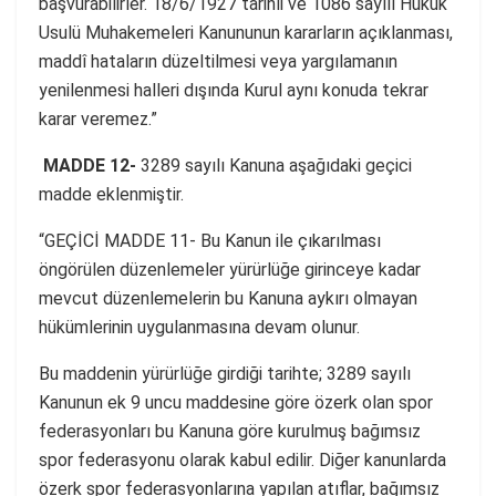
başvurabilirler. 18/6/1927 tarihli ve 1086 sayılı Hukuk
Usulü Muhakemeleri Kanununun kararların açıklanması,
maddî hataların düzeltilmesi veya yargılamanın
yenilenmesi halleri dışında Kurul aynı konuda tekrar
karar veremez.”
MADDE 12-
3289 sayılı Kanuna aşağıdaki geçici
madde eklenmiştir.
“GEÇİCİ MADDE 11- Bu Kanun ile çıkarılması
öngörülen düzenlemeler yürürlüğe girinceye kadar
mevcut düzenlemelerin bu Kanuna aykırı olmayan
hükümlerinin uygulanmasına devam olunur.
Bu maddenin yürürlüğe girdiği tarihte; 3289 sayılı
Kanunun ek 9 uncu maddesine göre özerk olan spor
federasyonları bu Kanuna göre kurulmuş bağımsız
spor federasyonu olarak kabul edilir. Diğer kanunlarda
özerk spor federasyonlarına yapılan atıflar, bağımsız