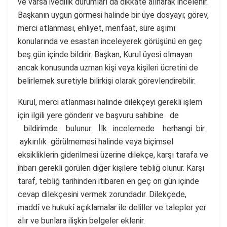
ve varsa ivedilik durumları da dikkate alınarak incelenir.
Başkanın uygun görmesi halinde bir üye dosyayı; görev,
merci atlanması, ehliyet, menfaat, süre aşımı
konularında ve esastan inceleyerek görüşünü en geç
beş gün içinde bildirir. Başkan, Kurul üyesi olmayan
ancak konusunda uzman kişi veya kişileri ücretini de
belirlemek suretiyle bilirkişi olarak görevlendirebilir.
Kurul, merci atlanması halinde dilekçeyi gerekli işlem
için ilgili yere gönderir ve başvuru sahibine de
bildirimde bulunur. İlk incelemede herhangi bir
aykırılık görülmemesi halinde veya biçimsel
eksikliklerin giderilmesi üzerine dilekçe, karşı tarafa ve
ihbarı gerekli görülen diğer kişilere tebliğ olunur. Karşı
taraf, tebliğ tarihinden itibaren en geç on gün içinde
cevap dilekçesini vermek zorundadır. Dilekçede,
maddî ve hukukî açıklamalar ile deliller ve talepler yer
alır ve bunlara ilişkin belgeler eklenir.