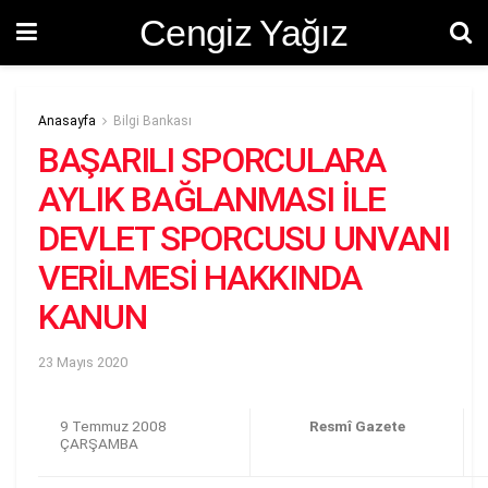
Cengiz Yağız
Anasayfa
Bilgi Bankası
BAŞARILI SPORCULARA
AYLIK BAĞLANMASI İLE
DEVLET SPORCUSU UNVANI
VERİLMESİ HAKKINDA
KANUN
23 Mayıs 2020
9 Temmuz 2008
Resmî Gazete
ÇARŞAMBA