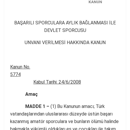
KANUN
BAŞARILI SPORCULARA AYLIK BAĞLANMASI İLE
DEVLET SPORCUSU
UNVANI VERİLMESİ HAKKINDA KANUN
Kanun No.
5774
Kabul Tarihi:
24/6/2008
Amaç
MADDE 1 –
(1) Bu Kanunun amacı; Türk
vatandaşlarından uluslararası düzeyde üstün başarı
kazanmış amatör sporculara ve bunların ölümü halinde
bakmakla yükümlü oldukları eş ve çocukları ile takım