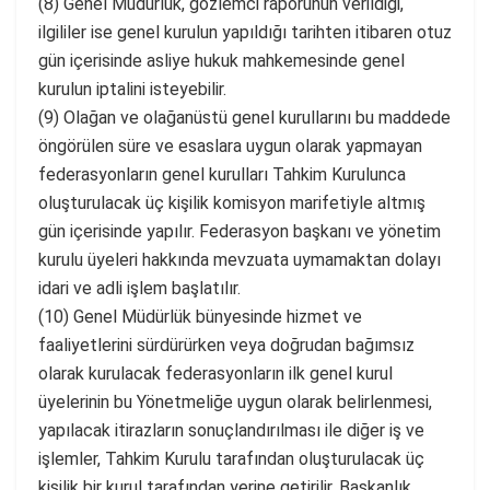
(8) Genel Müdürlük, gözlemci raporunun verildiği,
ilgililer ise genel kurulun yapıldığı tarihten itibaren otuz
gün içerisinde asliye hukuk mahkemesinde genel
kurulun iptalini isteyebilir.
(9) Olağan ve olağanüstü genel kurullarını bu maddede
öngörülen süre ve esaslara uygun olarak yapmayan
federasyonların genel kurulları Tahkim Kurulunca
oluşturulacak üç kişilik komisyon marifetiyle altmış
gün içerisinde yapılır. Federasyon başkanı ve yönetim
kurulu üyeleri hakkında mevzuata uymamaktan dolayı
idari ve adli işlem başlatılır.
(10) Genel Müdürlük bünyesinde hizmet ve
faaliyetlerini sürdürürken veya doğrudan bağımsız
olarak kurulacak federasyonların ilk genel kurul
üyelerinin bu Yönetmeliğe uygun olarak belirlenmesi,
yapılacak itirazların sonuçlandırılması ile diğer iş ve
işlemler, Tahkim Kurulu tarafından oluşturulacak üç
kişilik bir kurul tarafından yerine getirilir. Başkanlık