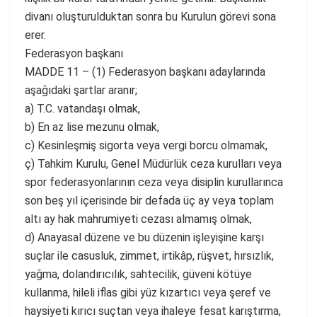
divanı oluşturulduktan sonra bu Kurulun görevi sona
erer.
Federasyon başkanı
MADDE 11 – (1) Federasyon başkanı adaylarında
aşağıdaki şartlar aranır;
a) T.C. vatandaşı olmak,
b) En az lise mezunu olmak,
c) Kesinleşmiş sigorta veya vergi borcu olmamak,
ç) Tahkim Kurulu, Genel Müdürlük ceza kurulları veya
spor federasyonlarının ceza veya disiplin kurullarınca
son beş yıl içerisinde bir defada üç ay veya toplam
altı ay hak mahrumiyeti cezası almamış olmak,
d) Anayasal düzene ve bu düzenin işleyişine karşı
suçlar ile casusluk, zimmet, irtikâp, rüşvet, hırsızlık,
yağma, dolandırıcılık, sahtecilik, güveni kötüye
kullanma, hileli iflas gibi yüz kızartıcı veya şeref ve
haysiyeti kırıcı suçtan veya ihaleye fesat karıştırma,