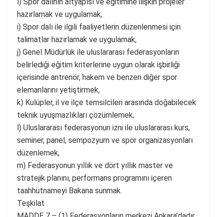
ı) Spor dalının altyapısı ve eğitimine ilişkin projeler
hazırlamak ve uygulamak,
i) Spor dalı ile ilgili faaliyetlerin düzenlenmesi için
talimatlar hazırlamak ve uygulamak,
j) Genel Müdürlük ile uluslararası federasyonların
belirlediği eğitim kriterlerine uygun olarak işbirliği
içerisinde antrenör, hakem ve benzeri diğer spor
elemanlarını yetiştirmek,
k) Kulüpler, il ve ilçe temsilcileri arasında doğabilecek
teknik uyuşmazlıkları çözümlemek,
l) Uluslararası federasyonun izni ile uluslararası kurs,
seminer, panel, sempozyum ve spor organizasyonları
düzenlemek,
m) Federasyonun yıllık ve dört yıllık master ve
stratejik planını, performans programını içeren
taahhütnameyi Bakana sunmak.
Teşkilat
MADDE 7 – (1) Federasyonların merkezi Ankara’dadır.