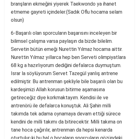
branşların ekmeğini yiyerek Taekwondo ya ihanet
etmeme gayreti içindeler.(Sadık Oflu hocama selam
olsun)
6-Başarılı olan sporcuların başarısını inceleyen bir
bilimsel çalışma varsa paylaşın da bizde bilelim.
Servetin bütün emeği Nurettin Yılmaz hocama aittir.
Nurettin Yılmaz yıllarca hep ben Serveti olimpiyatlara
68 kg a hazırlıyorum dediğini defalarca duymuştum.
Israr la söylüyorum Servet Tazegül yanlış antrene
edilmiştir. Bu antrenman şekliyle bile başarılı olan bu
kardeşimizi Allah korusun bitirme aşamasına
getireceğiz diye korkmaktayım. Kendisi ile ve
antrenörü ile defalarca konuştuk. Ali Şahin milli
takımda tek adama oynamaya devam ettiği sürece
kendini de milli takımı da bitirecektir. Milli takıma on
tane hoca çağırılır, antrenman da hepsi kenarda
oturtulur-ki bu hal o hocaların sporcuların gözündeki