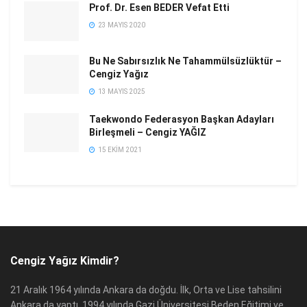
Prof. Dr. Esen BEDER Vefat Etti
23 MAYIS 2020
Bu Ne Sabırsızlık Ne Tahammülsüzlüktür –
Cengiz Yağız
13 MAYIS 2025
Taekwondo Federasyon Başkan Adayları
Birleşmeli – Cengiz YAĞIZ
15 EKIM 2021
Cengiz Yağız Kimdir?
21 Aralık 1964 yılında Ankara da doğdu. İlk, Orta ve Lise tahsilini
Ankara da yaptı. 1994 yılında Gazi Üniversitesi Beden Eğitimi ve