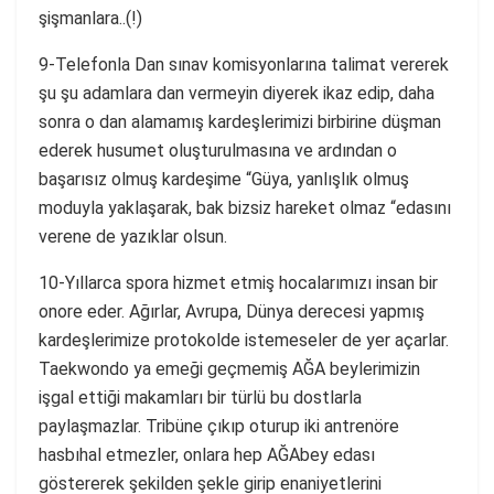
şişmanlara..(!)
9-Telefonla Dan sınav komisyonlarına talimat vererek
şu şu adamlara dan vermeyin diyerek ikaz edip, daha
sonra o dan alamamış kardeşlerimizi birbirine düşman
ederek husumet oluşturulmasına ve ardından o
başarısız olmuş kardeşime “Güya, yanlışlık olmuş
moduyla yaklaşarak, bak bizsiz hareket olmaz “edasını
verene de yazıklar olsun.
10-Yıllarca spora hizmet etmiş hocalarımızı insan bir
onore eder. Ağırlar, Avrupa, Dünya derecesi yapmış
kardeşlerimize protokolde istemeseler de yer açarlar.
Taekwondo ya emeği geçmemiş AĞA beylerimizin
işgal ettiği makamları bir türlü bu dostlarla
paylaşmazlar. Tribüne çıkıp oturup iki antrenöre
hasbıhal etmezler, onlara hep AĞAbey edası
göstererek şekilden şekle girip enaniyetlerini