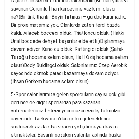
taşları bilimsel bir ortamda dökemedik.(Bu fikri yıllarca
savunan Çorumlu İlhan kardeşime yazık mı oluyor
ne?)Bir tink thank -Beyin fırtınası – gurubu kuramadık.
Bir proje masamız yok. Olanlarda zaten ferdi bazda
kaldı. Ailecek bocceci olduk. Triatloncu olduk. (Hakkı
Ünal boccede dehşet başarılar elde etti.)Dışlanmaya
devam ediyor. Kano cu olduk. Rafting ci olduk.(Şafak
Tatoğlu hocama selam olsun, Halil Öziş hocama selam
olsun)Body Buldingci olduk. Salonlarımız Step Aerobik
sayesinde ekmek parası kazanmaya devam ediyor.
(İhsan Görkem hocama selam olsun)
5-Spor salonlarımıza gelen sporcuların sayısı çok gibi
görünse de diğer sporlardan para kazanan
antrenörlerimiz federasyonumuzun yanlış tutumları
sayesinde Taekwondo’dan gelen geleneklerini
sürdürerek az da olsa sporcu yetiştirmeye devam
etmekteler. Başarılı gözüken salonlar aslında başka