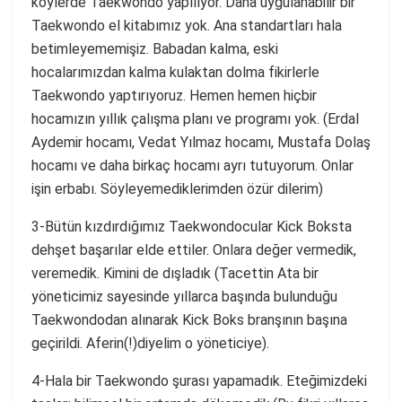
köylerde Taekwondo yapılıyor. Daha uygulanabilir bir
Taekwondo el kitabımız yok. Ana standartları hala
betimleyememişiz. Babadan kalma, eski
hocalarımızdan kalma kulaktan dolma fikirlerle
Taekwondo yaptırıyoruz. Hemen hemen hiçbir
hocamızın yıllık çalışma planı ve programı yok. (Erdal
Aydemir hocamı, Vedat Yılmaz hocamı, Mustafa Dolaş
hocamı ve daha birkaç hocamı ayrı tutuyorum. Onlar
işin erbabı. Söyleyemediklerimden özür dilerim)
3-Bütün kızdırdığımız Taekwondocular Kick Boksta
dehşet başarılar elde ettiler. Onlara değer vermedik,
veremedik. Kimini de dışladık (Tacettin Ata bir
yöneticimiz sayesinde yıllarca başında bulunduğu
Taekwondodan alınarak Kick Boks branşının başına
geçirildi. Aferin(!)diyelim o yöneticiye).
4-Hala bir Taekwondo şurası yapamadık. Eteğimizdeki