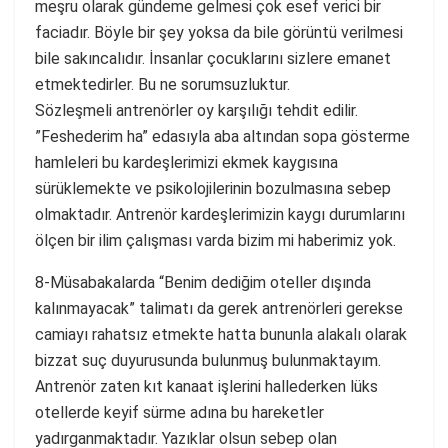
meşru olarak gündeme gelmesi çok esef verici bir
faciadır. Böyle bir şey yoksa da bile görüntü verilmesi
bile sakıncalıdır. İnsanlar çocuklarını sizlere emanet
etmektedirler. Bu ne sorumsuzluktur.
Sözleşmeli antrenörler oy karşılığı tehdit edilir.
”Feshederim ha” edasıyla aba altından sopa gösterme
hamleleri bu kardeşlerimizi ekmek kaygısına
sürüklemekte ve psikolojilerinin bozulmasına sebep
olmaktadır. Antrenör kardeşlerimizin kaygı durumlarını
ölçen bir ilim çalışması varda bizim mi haberimiz yok.
8-Müsabakalarda “Benim dediğim oteller dışında
kalınmayacak” talimatı da gerek antrenörleri gerekse
camiayı rahatsız etmekte hatta bununla alakalı olarak
bizzat suç duyurusunda bulunmuş bulunmaktayım.
Antrenör zaten kıt kanaat işlerini hallederken lüks
otellerde keyif sürme adına bu hareketler
yadırganmaktadır. Yazıklar olsun sebep olan