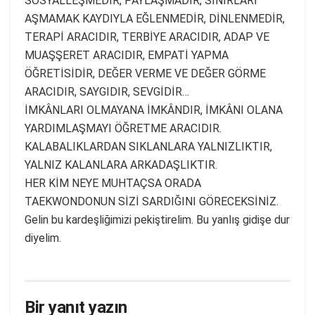
SOSYALLEŞMEDİR, PAYLAŞMADIR, SINIRLARI
AŞMAMAK KAYDIYLA EĞLENMEDİR, DİNLENMEDİR,
TERAPİ ARACIDIR, TERBİYE ARACIDIR, ADAP VE
MUAŞŞERET ARACIDIR, EMPATİ YAPMA
ÖĞRETİSİDİR, DEĞER VERME VE DEĞER GÖRME
ARACIDIR, SAYGIDIR, SEVGİDİR…
İMKÂNLARI OLMAYANA İMKÂNDIR, İMKÂNI OLANA
YARDIMLAŞMAYI ÖĞRETME ARACIDIR.
KALABALIKLARDAN SIKLANLARA YALNIZLIKTIR,
YALNIZ KALANLARA ARKADAŞLIKTIR.
HER KİM NEYE MUHTAÇSA ORADA
TAEKWONDONUN SİZİ SARDIĞINI GÖRECEKSİNİZ.
Gelin bu kardeşliğimizi pekiştirelim. Bu yanlış gidişe dur
diyelim.
Bir yanıt yazın