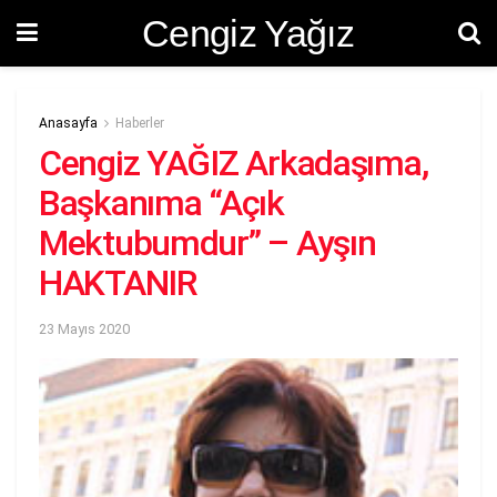
Cengiz Yağız
Anasayfa
Haberler
Cengiz YAĞIZ Arkadaşıma,
Başkanıma “Açık
Mektubumdur” – Ayşın
HAKTANIR
23 Mayıs 2020