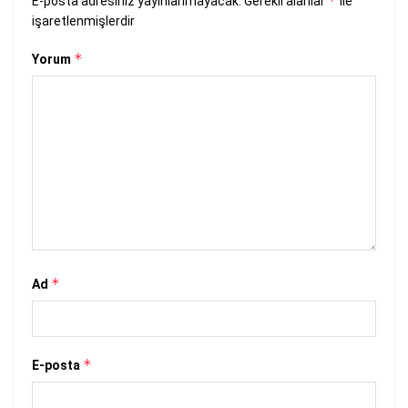
*
E-posta adresiniz yayınlanmayacak.
Gerekli alanlar
ile
işaretlenmişlerdir
*
Yorum
*
Ad
*
E-posta