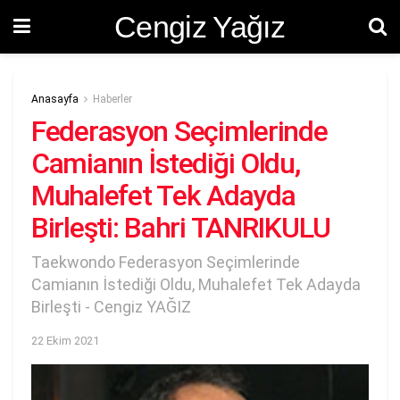
Cengiz Yağız
Anasayfa
Haberler
Federasyon Seçimlerinde
Camianın İstediği Oldu,
Muhalefet Tek Adayda
Birleşti: Bahri TANRIKULU
Taekwondo Federasyon Seçimlerinde
Camianın İstediği Oldu, Muhalefet Tek Adayda
Birleşti - Cengiz YAĞIZ
22 Ekim 2021