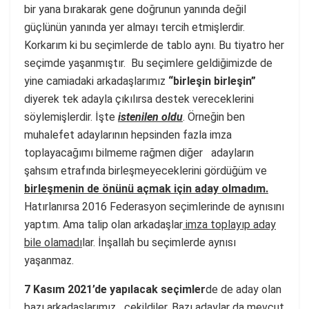
bir yana bırakarak gene doğrunun yanında değil
güçlünün yanında yer almayı tercih etmişlerdir.
Korkarım ki bu seçimlerde de tablo aynı. Bu tiyatro her
seçimde yaşanmıştır. Bu seçimlere geldiğimizde de
yine camiadaki arkadaşlarımız
“birleşin birleşin”
diyerek tek adayla çıkılırsa destek vereceklerini
söylemişlerdir. İşte
istenilen oldu
. Örneğin ben
muhalefet adaylarının hepsinden fazla imza
toplayacağımı bilmeme rağmen diğer adayların
şahsım etrafında birleşmeyeceklerini gördüğüm ve
birleşmenin de önünü açmak için aday olmadım.
Hatırlanırsa 2016 Federasyon seçimlerinde de aynısını
yaptım. Ama talip olan arkadaşlar
imza toplayıp aday
bile olamadı
lar. İnşallah bu seçimlerde aynısı
yaşanmaz.
7 Kasım 2021’de yapılacak seçimler
de de aday olan
bazı arkadaşlarımız çekildiler. Bazı adaylar da mevcut