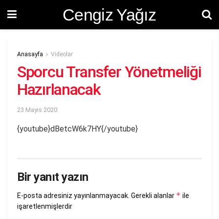
Cengiz Yağız
Anasayfa
Videolar
Sporcu Transfer Yönetmeliği
Hazırlanacak
23 Mayıs 2020
{youtube}dBetcW6k7HY{/youtube}
Bir yanıt yazın
*
E-posta adresiniz yayınlanmayacak.
Gerekli alanlar
ile
işaretlenmişlerdir