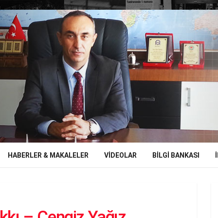
HABERLER & MAKALELER
VIDEOLAR
BILGI BANKASI
akkı – Cengiz Yağız