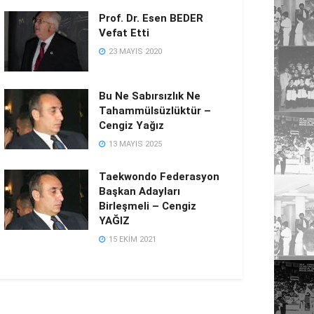
Prof. Dr. Esen BEDER
Vefat Etti
23 MAYIS 2020
Bu Ne Sabırsızlık Ne
Tahammülsüzlüktür –
Cengiz Yağız
13 MAYIS 2025
Taekwondo Federasyon
Başkan Adayları
Birleşmeli – Cengiz
YAĞIZ
15 EKIM 2021