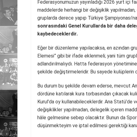
Federasyonumuzun yayınladığı 2026 yurt içi faa
maddelerde herhangi bir değişiklik yapılmadan,
gruplarda derece yapıp Türkiye Şampiyonası’na
sonrasındaki Genel Kurullarda bir daha dele
kaybedeceklerdir.
Eğer bir düzenleme yapılacaksa, en azından gru
Elemesi” gibi bir ifade eklenmeli; yani tüm gru
adlandırılmalıydı. Hatta federasyon yönetimin
şekilde değiştirmeleridir. Bu sayede kulüplerin 
Bu durum bu şekilde devam ederse, mevcut Ana
dördüne katılarak kura torbasından çıkacak kul
Kurul’da oy kullanabileceklerdir. Ana Statü’de
değişiklikler yapılmadan, delegelik içeren mad
hâle gelmesine sebep olacaktır. Bunun da Spor
düşünmekteyim ve iptal edilmesi gerektiği kan