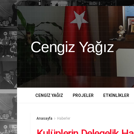
Cengiz Yağız
CENGIZ YAĞIZ
PROJELER
ETKINLIKLER
Anasayfa
Haberler
Kulüplerin Delegelik H