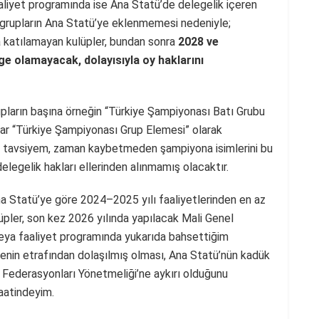
liyet programında ise Ana Statü’de delegelik içeren
 grupların Ana Statü’ye eklenmemesi nedeniyle;
 katılamayan kulüpler, bundan sonra
2028 ve
ge olamayacak, dolayısıyla oy haklarını
pların başına örneğin “Türkiye Şampiyonası Batı Grubu
plar “Türkiye Şampiyonası Grup Elemesi” olarak
e tavsiyem, zaman kaybetmeden şampiyona isimlerini bu
delegelik hakları ellerinden alınmamış olacaktır.
 Statü’ye göre 2024–2025 yılı faaliyetlerinden en az
üpler, son kez 2026 yılında yapılacak Mali Genel
 veya faaliyet programında yukarıda bahsettiğim
denin etrafından dolaşılmış olması, Ana Statü’nün kadük
 Federasyonları Yönetmeliği’ne aykırı olduğunu
aatindeyim.