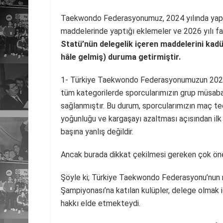
Taekwondo Federasyonumuz, 2024 yılında yapıl
maddelerinde yaptığı eklemeler ve 2026 yılı faa
Statü’nün delegelik içeren maddelerini kadük
hâle gelmiş) duruma getirmiştir.
1- Türkiye Taekwondo Federasyonumuzun 2026 y
tüm kategorilerde sporcularımızın grup müsabak
sağlanmıştır. Bu durum, sporcularımızın maç tec
yoğunluğu ve kargaşayı azaltması açısından ilk
başına yanlış değildir.
Ancak burada dikkat çekilmesi gereken çok öne
Şöyle ki; Türkiye Taekwondo Federasyonu’nun 
Şampiyonası’na katılan kulüpler, delege olmak i
hakkı elde etmekteydi.