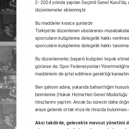
2- 2024 yılında yapılan Seçimli Genel Kurul’da,
düzenlemeler eklenmiştir.
Bu maddeler kısaca şunlardır:
Türkiye’de düzenlenen uluslararası müsabakalara,
sporcuların kulüplerine delegelik hakkı verilm
sporcuların kulüplerine delegelik hakkı tanınmas
Bu düzenlemeler, başarılı kulüpleri teşvik etme
görünse de, Spor Federasyonları Yönetmeliği’
maddelerin de iptal edilmesi gerektiği kanaati
Ben şahsım adına, yukarıda bahsettiğim hususlar
birimlerine (Hukuk Hizmetleri Genel Müdürlüğü 
itirazlarımı yaptım. Ancak bu sürecin daha doğru
araya gelerek ortak imza ile itirazda bulunması
Aksi takdirde, gelecekte mevcut yönetimi d