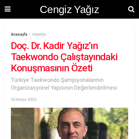
Cengiz Yağız
Anasayfa
Haberler
Doç. Dr. Kadir Yağız’ın
Taekwondo Çalıştayındaki
Konuşmasının Özeti
Türkiye Taekwondo Şampiyonalarının
Organizasyonel Yapısının Değerlendirilmesi
30 Mayıs 2025