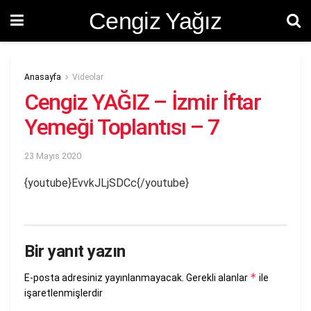
Cengiz Yağız
Anasayfa
Videolar
Cengiz YAĞIZ – İzmir İftar
Yemeği Toplantısı – 7
23 Mayıs 2020
{youtube}EvvkJLjSDCc{/youtube}
Bir yanıt yazın
*
E-posta adresiniz yayınlanmayacak.
Gerekli alanlar
ile
işaretlenmişlerdir