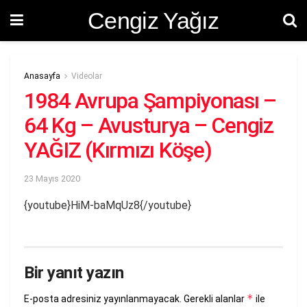
Cengiz Yağız
Anasayfa
Videolar
1984 Avrupa Şampiyonası –
64 Kg – Avusturya – Cengiz
YAĞIZ (Kırmızı Köşe)
23 Mayıs 2020
{youtube}HiM-baMqUz8{/youtube}
Bir yanıt yazın
*
E-posta adresiniz yayınlanmayacak.
Gerekli alanlar
ile